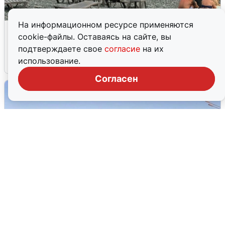
На информационном ресурсе применяются
Жители и туристы Сочи рассказали
cookie-файлы. Оставаясь на сайте, вы
об атаке БПЛА 5 августа
подтверждаете свое
согласие
на их
использование.
5 августа
0
Согласен