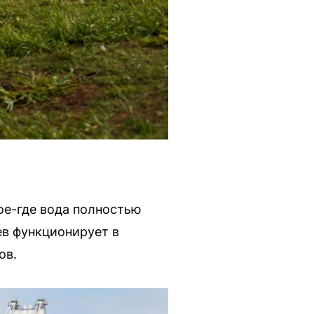
ое-где вода полностью
ев функционирует в
ов.