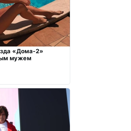
везда «Дома-2»
дым мужем