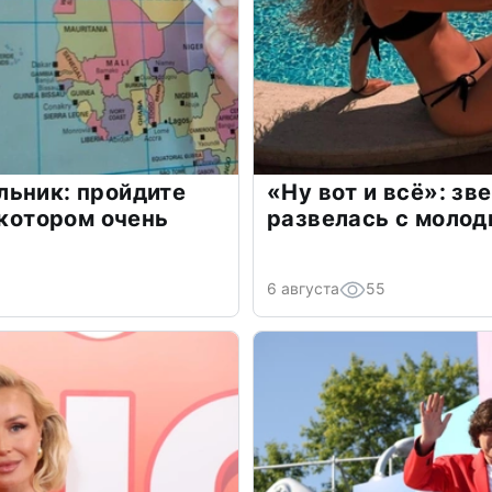
льник: пройдите
«Ну вот и всё»: з
 котором очень
развелась с моло
6 августа
55