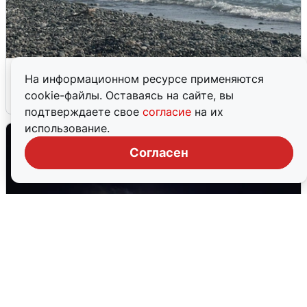
Сирены в Сочи: новая угроза БПЛА
На информационном ресурсе применяются
cookie-файлы. Оставаясь на сайте, вы
6 августа
0
подтверждаете свое
согласие
на их
использование.
Согласен