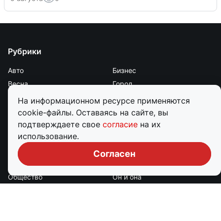
Рубрики
Авто
Бизнес
Весна
Город
Дороги и транспорт
Еда
На информационном ресурсе применяются
Животные
Здоровье
cookie-файлы. Оставаясь на сайте, вы
Зима
Криминал
подтверждаете свое
согласие
на их
использование.
Культура
Лето
Мой дом
Наука
Согласен
Недвижимость
Образование
Общество
Он и она
Осень
Политика
Происшествия
Работа
Развлечения
Религия