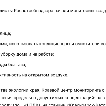
алисты Роспотребнадзора начали мониторинг возд
лице;
ми, использовать кондиционеры и очистители во
уборку дома и на работе;
ды без газа;
ктивность на открытом воздухе.
ва экологии края, Краевой центр мониторинга с в
шения предельно допустимых концентраций: на с
роду (до 1,91 ПДК), на станции «Красноярск-Вет