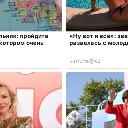
льник: пройдите
«Ну вот и всё»: з
 котором очень
развелась с моло
6 августа
62