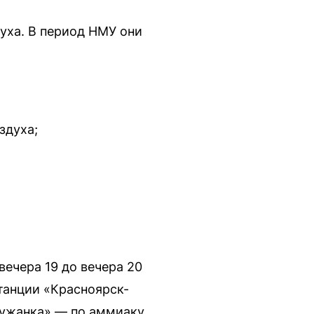
уха. В период НМУ они
здуха;
ечера 19 до вечера 20
танции «Красноярск-
лужанка» — по аммиаку