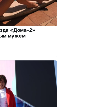
везда «Дома-2»
дым мужем