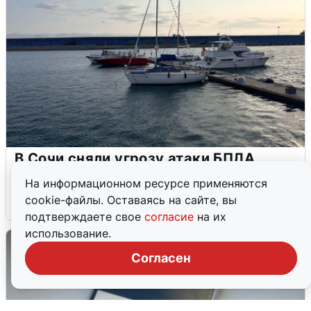
В Сочи сняли угрозу атаки БПЛА,
аэропорт закрыт
На информационном ресурсе применяются
cookie-файлы. Оставаясь на сайте, вы
6 августа
0
подтверждаете свое
согласие
на их
использование.
Согласен