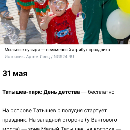
Мыльные пузыри — неизменный атрибут праздника
Источник: 
Артем Ленц / NGS24.RU 
31 мая
Татышев-парк: День детства
— бесплатно
На острове Татышев с полудня стартует
праздник. На западной стороне (у Вантового
моста) — зона Малый Татышев, на востоке —