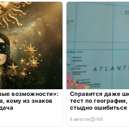
овые возможности»:
Справится даже шк
а, кому из знаков
тест по географии,
дача
стыдно ошибиться
6 августа
100