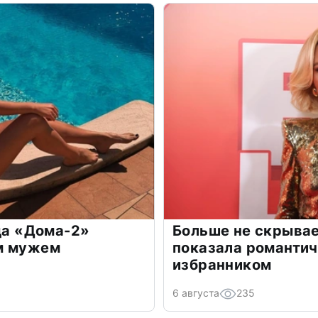
зда «Дома-2»
Больше не скрывае
м мужем
показала романти
избранником
6 августа
235