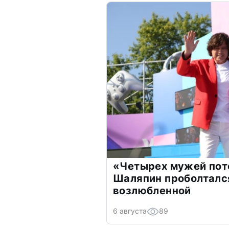
«Четырех мужей пот
Шаляпин проболтался
возлюбленной
6 августа
89