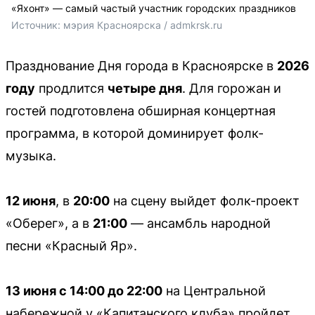
«Яхонт» — самый частый участник городских праздников
Источник: 
мэрия Красноярска / admkrsk.ru
Празднование Дня города в Красноярске в
2026
году
продлится
четыре дня
. Для горожан и
гостей подготовлена обширная концертная
программа, в которой доминирует фолк-
музыка.
12 июня
, в
20:00
на сцену выйдет фолк-проект
«Оберег», а в
21:00
— ансамбль народной
песни «Красный Яр».
13 июня с 14:00 до 22:00
на Центральной
набережной у «Капитанского клуба» пройдет