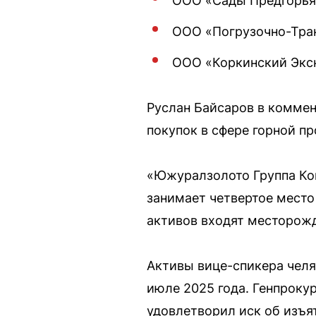
ООО «Сады Предгорья»
ООО «Погрузочно-Тран
ООО «Коркинский Экск
Руслан Байсаров в коммен
покупок в сфере горной п
«Южуралзолото Группа Ко
занимает четвертое место
активов входят месторожд
Активы вице-спикера челя
июле 2025 года. Генпрокур
удовлетворил иск об изъя