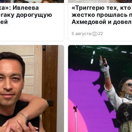
жа»: Ивлеева
«Триггерю тех, кто
егаку дорогущую
жестко прошлась п
лей
Ахмедовой и довел
5 августа
22