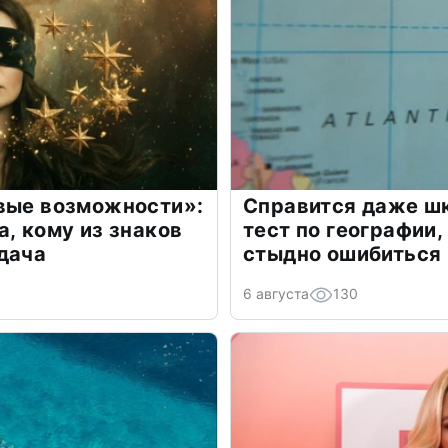
овые возможности»:
Справится даже шк
а, кому из знаков
тест по географии,
дача
стыдно ошибиться
6 августа
130