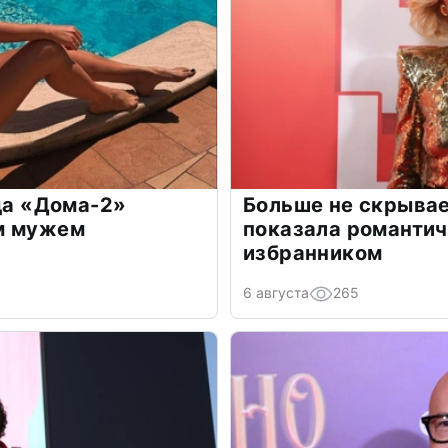
зда «Дома-2»
Больше не скрывае
м мужем
показала романти
избранником
6 августа
265