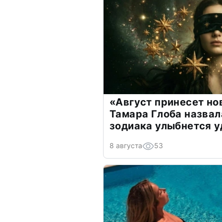
«Август принесет н
Тамара Глоба назвал
зодиака улыбнется у
8 августа
53