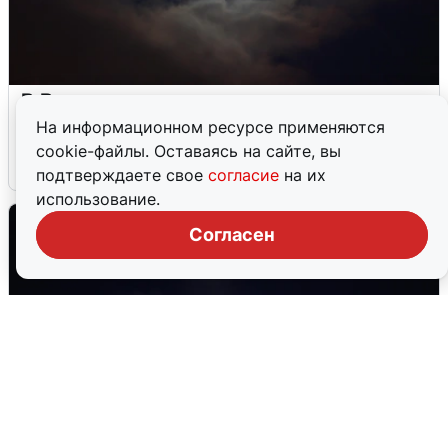
В Воронеже прогремели взрывы
после сигнала тревоги
На информационном ресурсе применяются
cookie-файлы. Оставаясь на сайте, вы
5 августа
0
подтверждаете свое
согласие
на их
использование.
Согласен