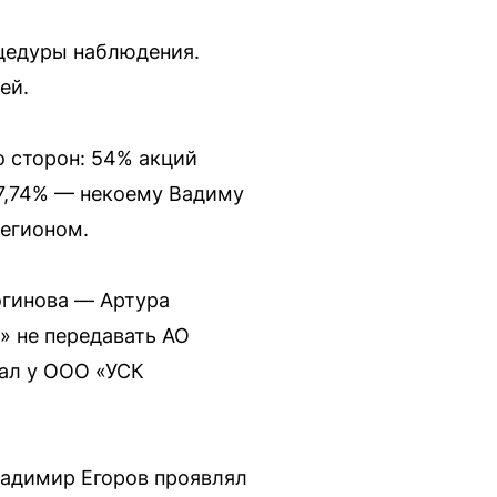
оцедуры наблюдения.
ей.
 сторон: 54% акций
37,74% — некоему Вадиму
егионом.
огинова — Артура
» не передавать АО
рал у ООО «УСК
ладимир Егоров проявлял