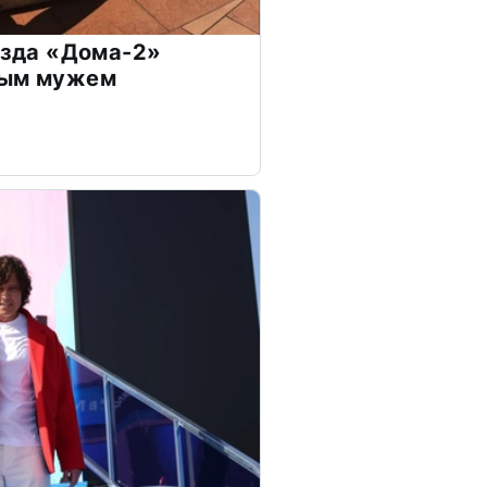
везда «Дома-2»
дым мужем