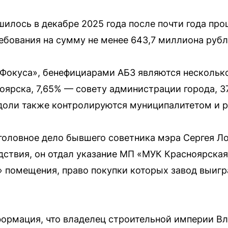
шилось в декабре 2025 года после почти года пр
бования на сумму не менее 643,7 миллиона рубл
Фокуса», бенефициарами АБЗ являются несколько
ярска, 7,65% — совету администрации города, 
доли также контролируются муниципалитетом и р
головное дело бывшего советника мэра Сергея Л
дствия, он отдал указание МП «МУК Красноярская
 помещения, право покупки которых завод выиг
формация, что владелец строительной империи В