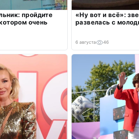
льник: пройдите
«Ну вот и всё»: з
 котором очень
развелась с моло
6 августа
46