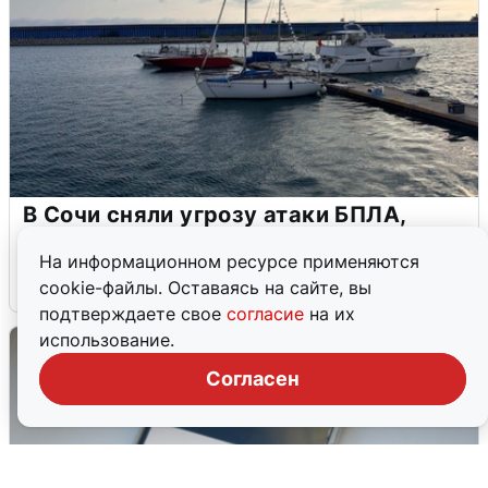
В Сочи сняли угрозу атаки БПЛА,
аэропорт закрыт
На информационном ресурсе применяются
6 августа
0
cookie-файлы. Оставаясь на сайте, вы
подтверждаете свое
согласие
на их
использование.
Согласен