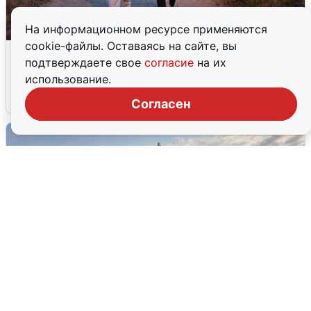
На информационном ресурсе применяются
cookie-файлы. Оставаясь на сайте, вы
Опубликована карта отключений
подтверждаете свое
согласие
на их
воды в Воронеже
использование.
6 августа
0
Согласен