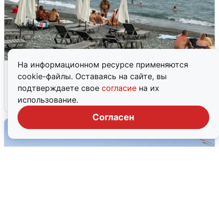
На информационном ресурсе применяются
Жители и туристы Сочи рассказали
cookie-файлы. Оставаясь на сайте, вы
об атаке БПЛА 5 августа
подтверждаете свое
согласие
на их
использование.
5 августа
0
Согласен