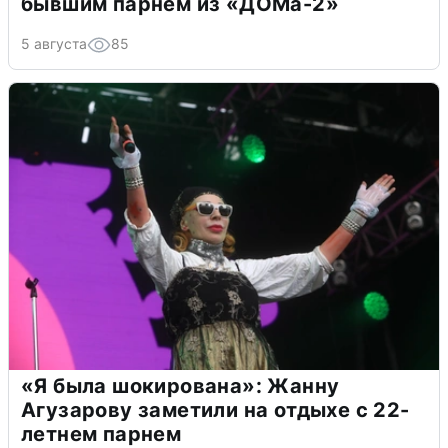
бывшим парнем из «ДОМа-2»
5 августа
85
«Я была шокирована»: Жанну
Агузарову заметили на отдыхе с 22-
летнем парнем