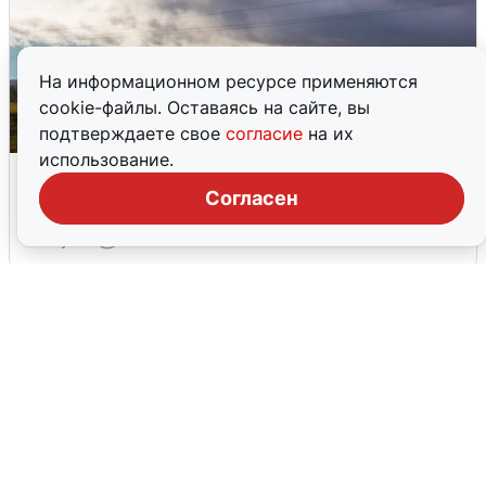
На информационном ресурсе применяются
cookie-файлы. Оставаясь на сайте, вы
подтверждаете свое
согласие
на их
использование.
Над ХМАО впервые сбили
беспилотники
Согласен
3 августа
0