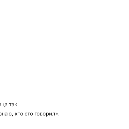
ица так
наю, кто это говорил».