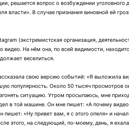
ии, решается вопрос о возбуждении уголовного д
я власти». В случае признания виновной ей гроз
stagram (экстремистская организация, деятельнос
 видео. На нём она, по всей видимости, находит
должает веселиться.
ссказала свою версию событий: «Я выложила виде
шую популярность. Около 50 тысяч просмотров он
азгонять ситуацию. Утром просыпаюсь, мне прихо
ел в той машине. Он мне пишет: «А почему видео
 пишет: «Ну привет вам, я с этого опеля» и нача
ле этого, на следующий, по-моему, день, я ехала