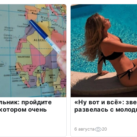
льник: пройдите
«Ну вот и всё»: з
 котором очень
развелась с моло
6 августа
20