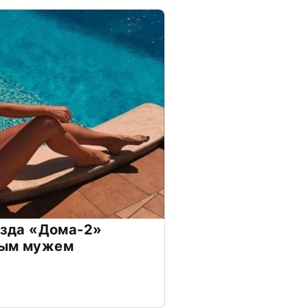
везда «Дома-2»
дым мужем