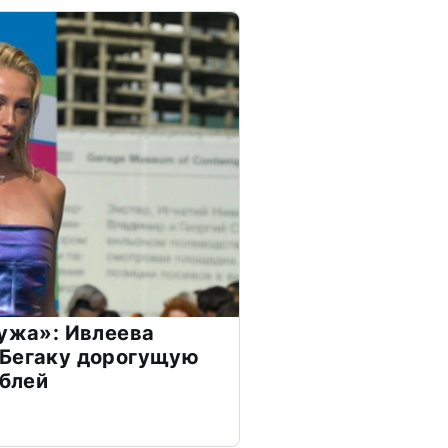
мужа»: Ивлеева
 Бегаку дорогущую
ублей