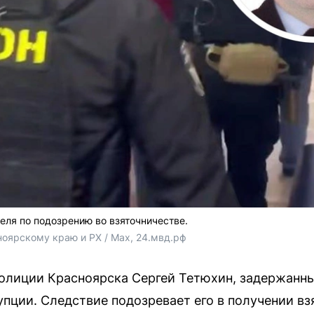
еля по подозрению во взяточничестве.
ноярскому краю и РХ / Max, 24.мвд.рф
олиции Красноярска Сергей Тетюхин, задержанный
пции. Следствие подозревает его в получении вз