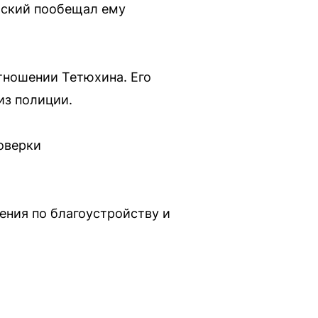
ейский пообещал ему
тношении Тетюхина. Его
из полиции.
оверки
ения по благоустройству и