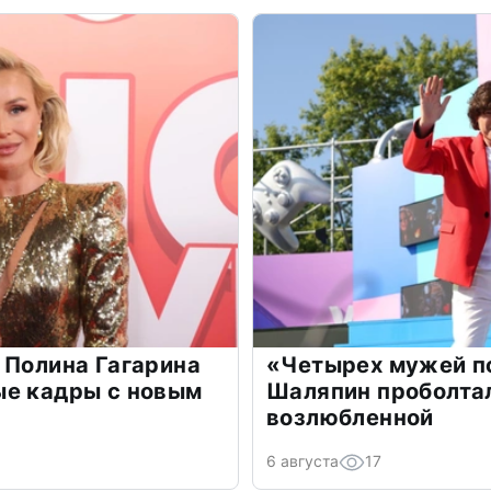
 Полина Гагарина
«Четырех мужей п
ые кадры с новым
Шаляпин проболтал
возлюбленной
6 августа
17