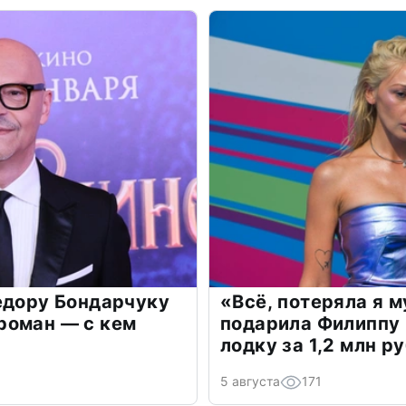
едору Бондарчуку
«Всё, потеряла я 
роман — с кем
подарила Филиппу
лодку за 1,2 млн р
5 августа
171