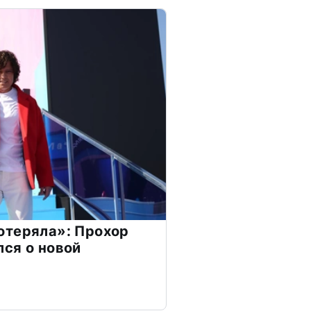
отеряла»: Прохор
ся о новой