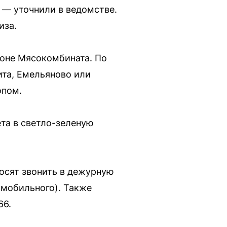
 — уточнили в ведомстве.
иза.
йоне Мясокомбината. По
ита, Емельяново или
опом.
та в светло-зеленую
осят звонить в дежурную
 мобильного). Также
66.