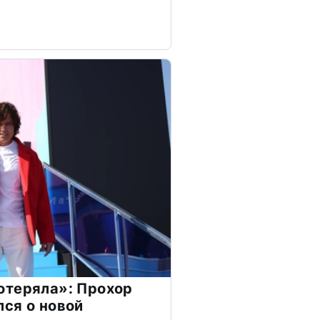
отеряла»: Прохор
ся о новой