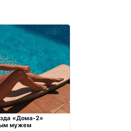
везда «Дома-2»
дым мужем