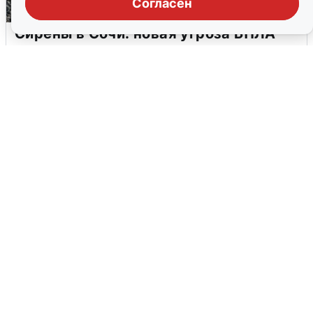
Согласен
Сирены в Сочи: новая угроза БПЛА
6 августа
0
В Воронеже прогремели взрывы