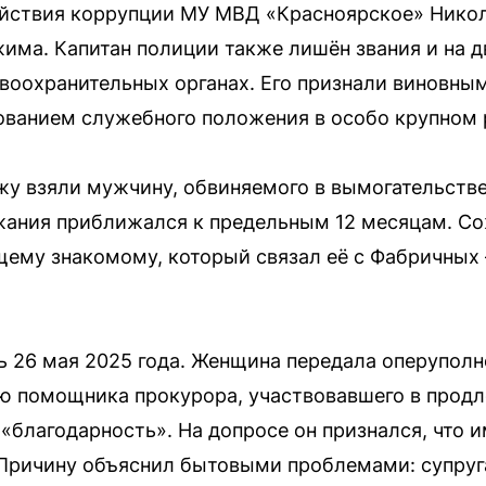
ействия коррупции МУ МВД «Красноярское» Нико
има. Капитан полиции также лишён звания и на д
воохранительных органах. Его признали виновным
ованием служебного положения в особо крупном 
жу взяли мужчину, обвиняемого в вымогательств
ржания приближался к предельным 12 месяцам. С
щему знакомому, который связал её с Фабричных
ь 26 мая 2025 года. Женщина передала оперупо
ю помощника прокурора, участвовавшего в продл
 «благодарность». На допросе он признался, что 
Причину объяснил бытовыми проблемами: супруга