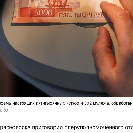
 восемь настоящих пятитысячных купюр и 392 муляжа, обработ
1.RU
Красноярска приговорил оперуполномоченного от