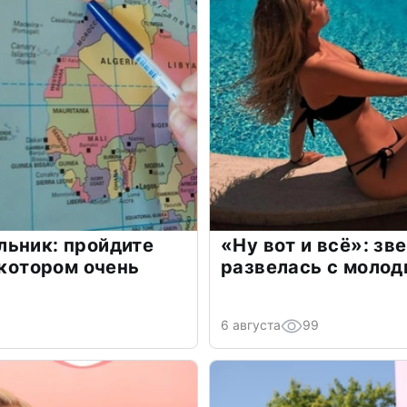
льник: пройдите
«Ну вот и всё»: з
 котором очень
развелась с моло
6 августа
99