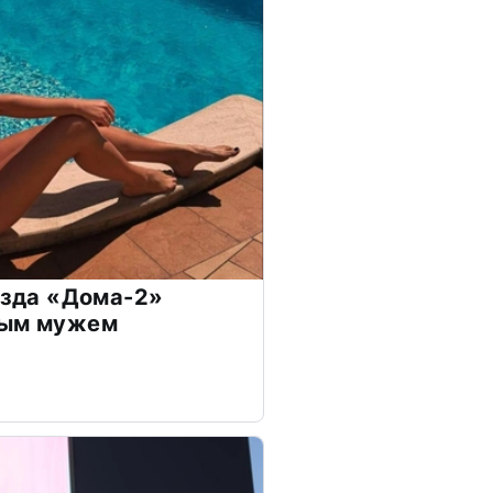
везда «Дома-2»
дым мужем