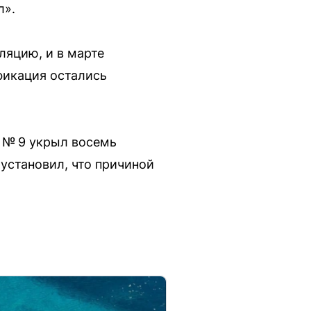
л».
ляцию, и в марте
фикация остались
и № 9 укрыл восемь
установил, что причиной