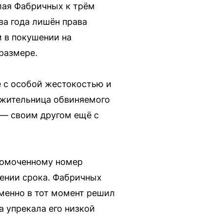
лая Фабричных к трём
ва года лишён права
 в покушении на
размере.
е с особой жестокостью и
ожительница обвиняемого
 — своим другом ещё с
лномоченному номер
ении срока. Фабричных
именно в тот момент решил
 упрекала его низкой