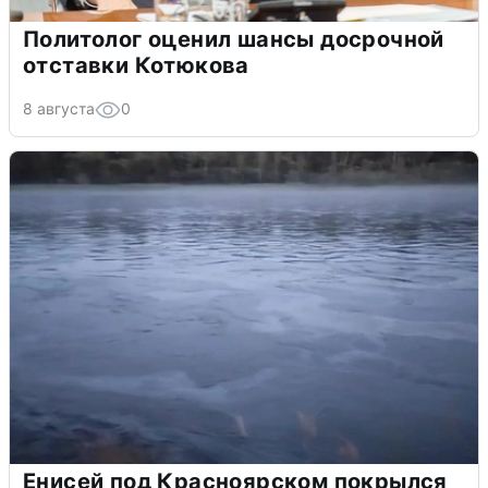
Политолог оценил шансы досрочной
отставки Котюкова
8 августа
0
Енисей под Красноярском покрылся