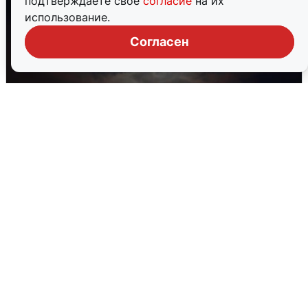
подтверждаете свое
согласие
на их
использование.
Согласен
В Воронеже прогремели взрывы
после сигнала тревоги
5 августа
0