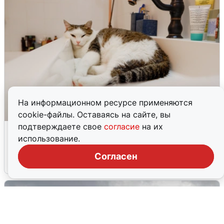
На информационном ресурсе применяются
cookie-файлы. Оставаясь на сайте, вы
подтверждаете свое
согласие
на их
Екатеринбуржцам объяснили, когда
использование.
вернут воду
Согласен
8 августа
0