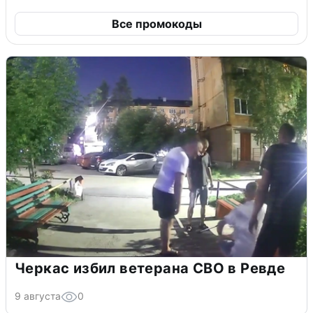
Все промокоды
Черкас избил ветерана СВО в Ревде
9 августа
0