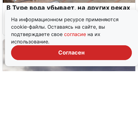
В Туре вода убывает, на других реках
области прибывает
На информационном ресурсе применяются
cookie-файлы. Оставаясь на сайте, вы
4 августа
0
подтверждаете свое
согласие
на их
использование.
Согласен
Над ХМАО впервые сбили