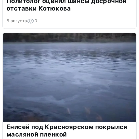
Политолог оценил шансы досрочной
отставки Котюкова
8 августа
0
Енисей под Красноярском покрылся
масляной пленкой