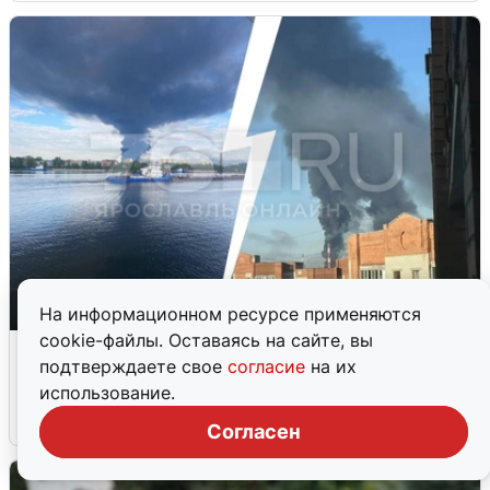
На информационном ресурсе применяются
cookie-файлы. Оставаясь на сайте, вы
Ночная атака БПЛА на Ярославль:
подтверждаете свое
согласие
на их
попадания и последствия
использование.
6 августа
0
Согласен