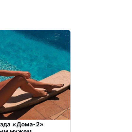
везда «Дома-2»
дым мужем