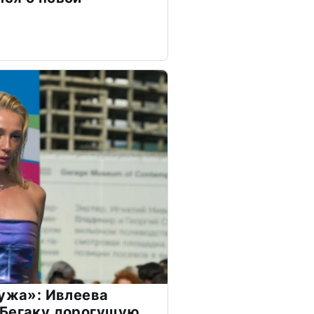
мужа»: Ивлеева
 Бегаку дорогущую