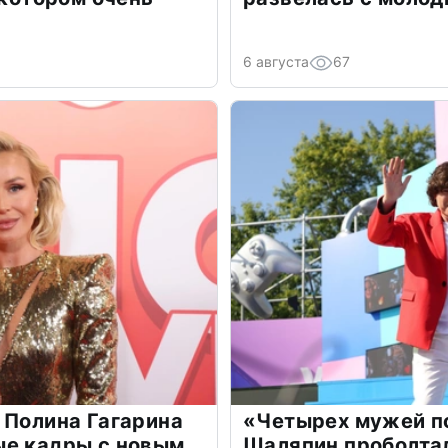
6 августа
67
 Полина Гагарина
«Четырех мужей п
ые кадры с новым
Шаляпин проболтал