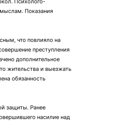
окол. Психолого-
ымыслам. Показания
сным, что повлияло на
совершение преступления
начено дополнительное
сто жительства и выезжать
лена обязанность
ой защиты. Ранее
совершившего насилие над