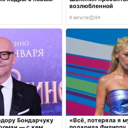
возлюбленной
6 августа
54
едору Бондарчуку
«Всё, потеряла я 
роман — с кем
подарила Филиппу