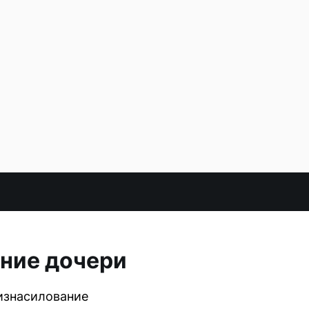
ание дочери
 изнасилование