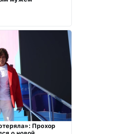
отеряла»: Прохор
ся о новой