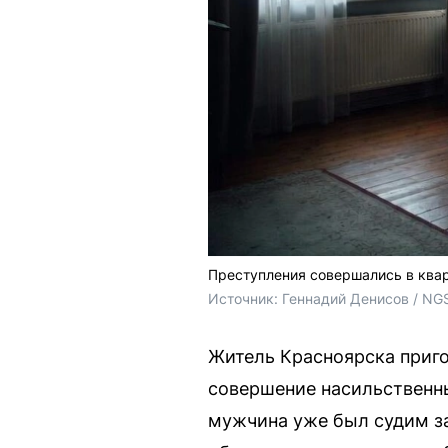
Преступления совершались в ква
Источник: 
Геннадий Денисов / NG
Житель Красноярска приго
совершение насильственны
мужчина уже был судим за