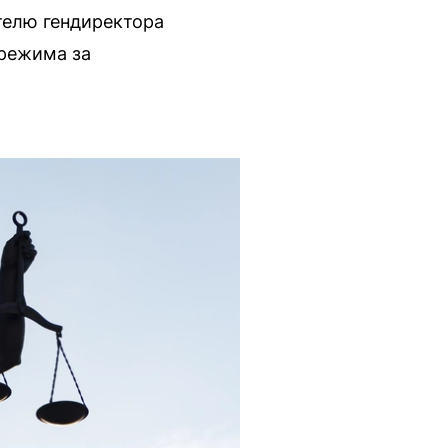
телю гендиректора
 режима за