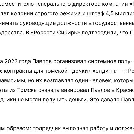
аместителю генерального директора компании «Р
лет колонии строгого режима и штраф 4,5 миллио
анимать руководящие должности в государственн
сударства. В «Россети Сибирь» подтвердили, что 
ла 2023 года Павлов организовал системное получ
х контракты для томской «дочки» холдинга — «Р
зависимы, но их возглавлял один человек, котор
ты из Томска сначала визировал Павлов в Красно
дчики не могли получить деньги. Это давало Пав
м образом: подрядчик выполнял работу и должен