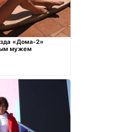
везда «Дома-2»
дым мужем