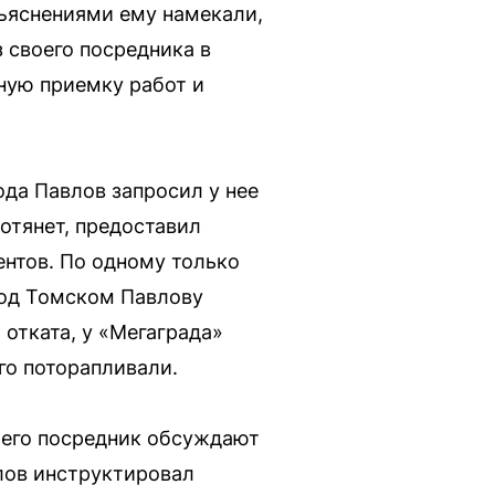
зъяснениями ему намекали,
 своего посредника в
ную приемку работ и
ода Павлов запросил у нее
потянет, предоставил
ентов. По одному только
под Томском Павлову
 отката, у «Мегаграда»
го поторапливали.
 его посредник обсуждают
лов инструктировал