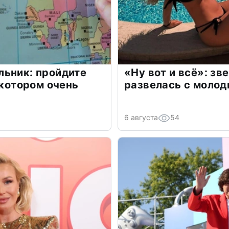
льник: пройдите
«Ну вот и всё»: з
 котором очень
развелась с моло
6 августа
54