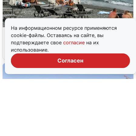
На информационном ресурсе применяются
Жители и туристы Сочи рассказали
cookie-файлы. Оставаясь на сайте, вы
об атаке БПЛА 5 августа
подтверждаете свое
согласие
на их
использование.
5 августа
0
Согласен