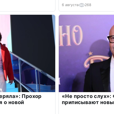
6 августа
268
еряла»: Прохор
«Не просто слух»:
 о новой
приписывают новы