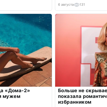
6 августа
131
зда «Дома-2»
Больше не скрывае
м мужем
показала романти
избранником