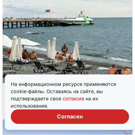
На информационном ресурсе применяются
Жители и туристы Сочи рассказали
cookie-файлы. Оставаясь на сайте, вы
об атаке БПЛА 5 августа
подтверждаете свое
согласие
на их
использование.
5 августа
0
Согласен