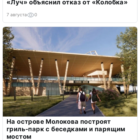
«Луч» объяснил отказ от «Колобка»
7 августа
0
На острове Молокова построят
гриль-парк с беседками и парящим
мостом