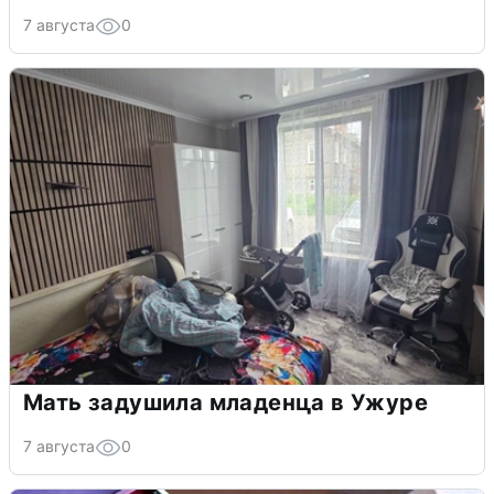
7 августа
0
Мать задушила младенца в Ужуре
7 августа
0