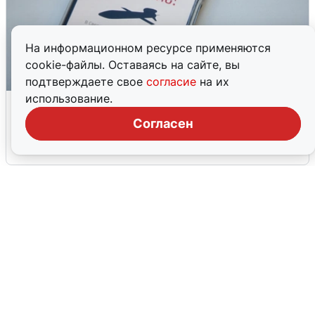
На информационном ресурсе применяются
cookie-файлы. Оставаясь на сайте, вы
подтверждаете свое
согласие
на их
использование.
Ракетная опасность в Свердловской
области: что известно
Согласен
6 августа
0