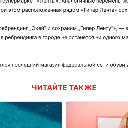
 супермаркет «Ленты». Аналогичные перемены жд
При этом расположенная рядом «Гипер Лента» сох
ебрендинг „Окей“ и сохраним „Гипер Ленту“», — 
я ребрендинга в городе не останется ни одного м
ылся последний магазин федеральной сети обуви 
ЧИТАЙТЕ ТАКЖЕ