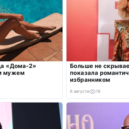
зда «Дома-2»
Больше не скрывае
м мужем
показала романти
избранником
6 августа
18