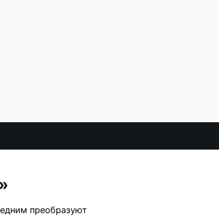
»
следним преобразуют