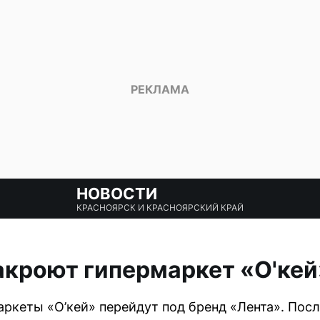
НОВОСТИ
КРАСНОЯРСК И КРАСНОЯРСКИЙ КРАЙ
акроют гипермаркет «О'кей
аркеты «О’кей» перейдут под бренд «Лента». По