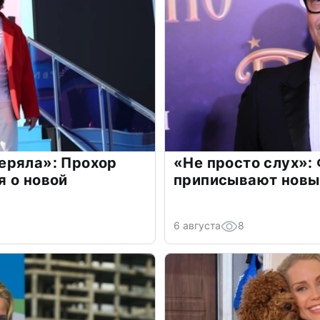
еряла»: Прохор
«Не просто слух»:
 о новой
приписывают новы
6 августа
8