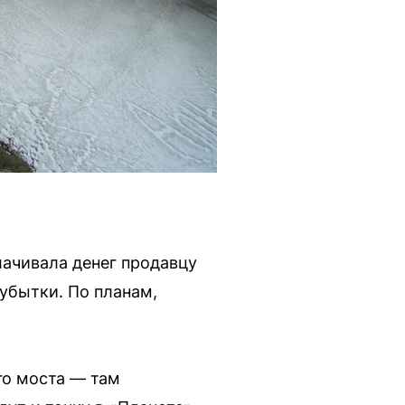
лачивала денег продавцу
убытки. По планам,
го моста — там