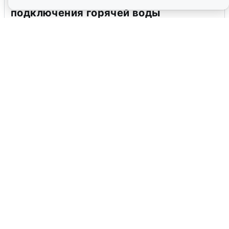
В Архангельске перенесли сроки
подключения горячей воды
7 августа
0
Москвичи услышали грохот в небе:
подробности