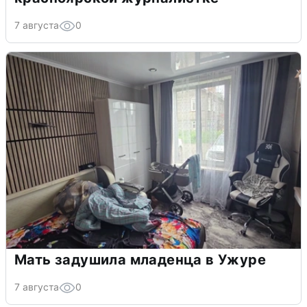
7 августа
0
Мать задушила младенца в Ужуре
7 августа
0