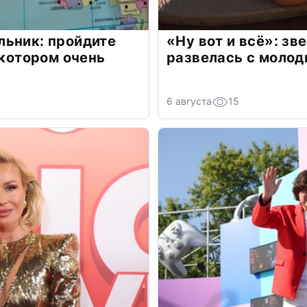
льник: пройдите
«Ну вот и всё»: з
 котором очень
развелась с моло
6 августа
15