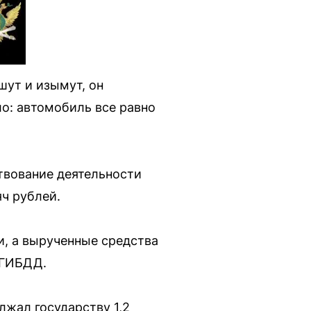
шут и изымут, он
ло: автомобиль все равно
ствование деятельности
яч рублей.
и, а вырученные средства
 ГИБДД.
лжал государству 1,2