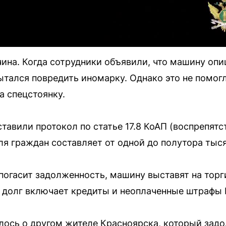
ина. Когда сотрудники объявили, что машину опи
ытался повредить иномарку. Однако это не помог
а спецстоянку.
тавили протокол по статье 17.8 КоАП (воспрепят
ля граждан составляет от одной до полутора тыс
 погасит задолженность, машину выставят на торг
м долг включает кредиты и неоплаченные штрафы
лось о другом жителе Красноярска, который задо