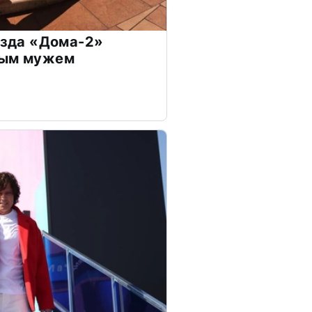
везда «Дома-2»
дым мужем