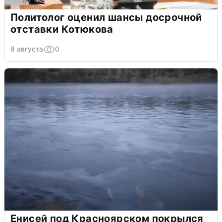
Политолог оценил шансы досрочной
отставки Котюкова
8 августа
0
Енисей под Красноярском покрылся