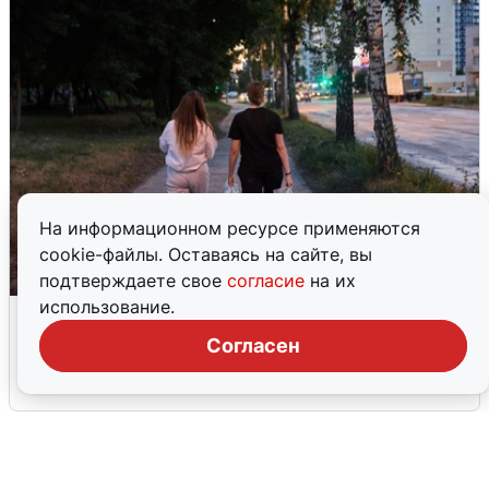
На информационном ресурсе применяются
cookie-файлы. Оставаясь на сайте, вы
подтверждаете свое
согласие
на их
использование.
Опубликована карта отключений
воды в Воронеже
Согласен
6 августа
0