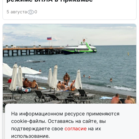
5 августа
0
На информационном ресурсе применяются
Жители и туристы Сочи рассказали
cookie-файлы. Оставаясь на сайте, вы
об атаке БПЛА 5 августа
подтверждаете свое
согласие
на их
использование.
5 августа
0