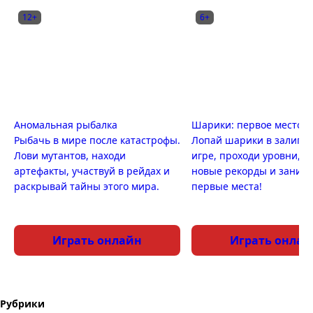
12+
6+
Аномальная рыбалка
Шарики: первое место
Рыбачь в мире после катастрофы.
Лопай шарики в залипа
Лови мутантов, находи
игре, проходи уровни, п
артефакты, участвуй в рейдах и
новые рекорды и заним
раскрывай тайны этого мира.
первые места!
Играть онлайн
Играть онлай
Рубрики